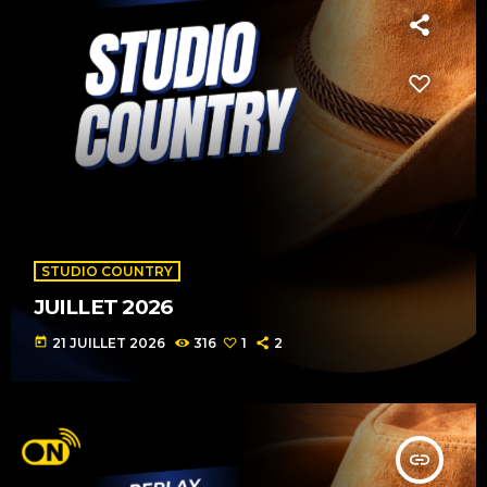
STUDIO COUNTRY
JUILLET 2026
today
21 JUILLET 2026
316
1
2
insert_link