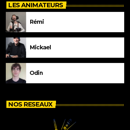
LES ANIMATEURS
Rémi
Mickael
Odin
NOS RESEAUX