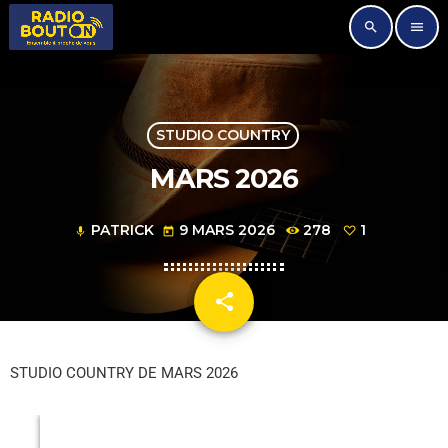
search
menu
STUDIO COUNTRY
MARS 2026
PATRICK
9 MARS 2026
278
1
mic
today
share
email
1
STUDIO COUNTRY DE MARS 2026