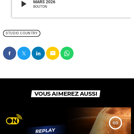
play_arrow
MARS 2026
BOUTON
STUDIO COUNTRY
email
VOUS AIMEREZ AUSSI
insert_link