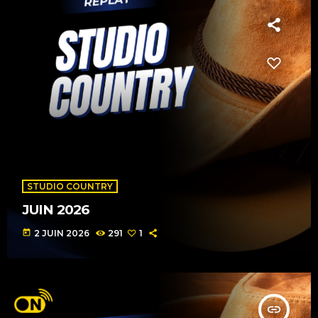
STUDIO COUNTRY
JUIN 2026
today
2 JUIN 2026
291
1
insert_link