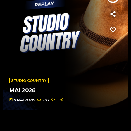
STUDIO COUNTRY
MAI 2026
today
5 MAI 2026
287
1