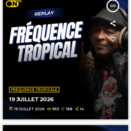
insert_link
FRÉQUENCE TROPICALE
19 JUILLET 2026
today
19 JUILLET 2026
963
188
14