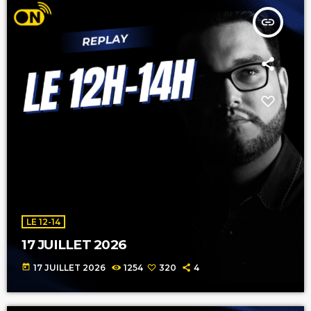
insert_link
LE 12-14
17 JUILLET 2026
today
17 JUILLET 2026
1254
320
4