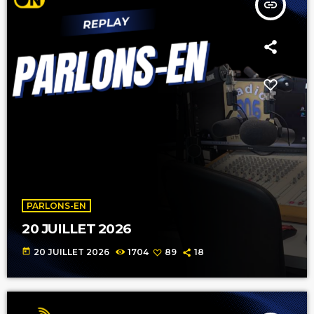
insert_link
PARLONS-EN
20 JUILLET 2026
today
20 JUILLET 2026
1704
89
18