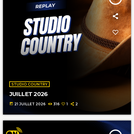
STUDIO COUNTRY
JUILLET 2026
today
21 JUILLET 2026
316
1
2