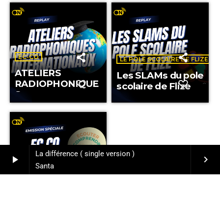
EC-CO
LE POLE SCOLAIRE DE FLIZE
ATELIERS
Les SLAMs du pole
RADIOPHONIQUE
scolaire de Flize
S
INTERNATIONAU
X
La différence ( single version )
play_arrow
keyboard_arrow_right
Santa
EC-CO
Emission spéciale
– EC CO en Turquie