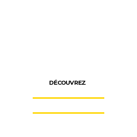
DÉCOUVREZ
L
E
S
A
T
E
L
I
E
R
S