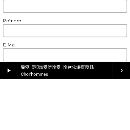
Prénom :
E-Mail :
䰀愀 氀最攀渀搀攀 搀✀伀爀瘀愀氀
Téléphone :
play_arrow
keyboard_arrow_right
Chor'hommes
Votre Projet :
V