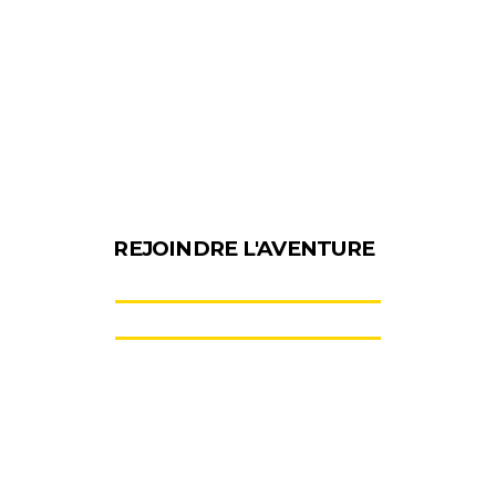
REJOINDRE L'AVENTURE
D
E
V
E
N
I
R
B
É
N
É
V
O
L
E