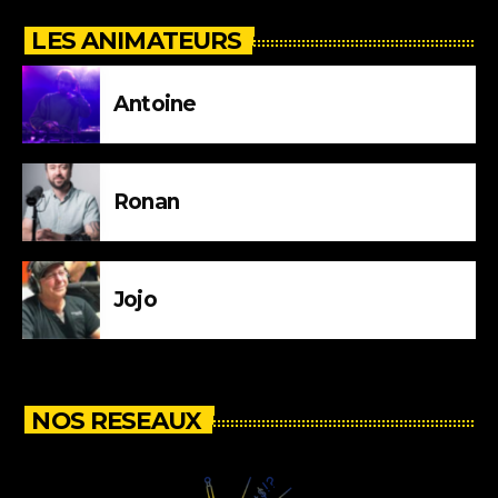
LES ANIMATEURS
Antoine
Ronan
Jojo
NOS RESEAUX