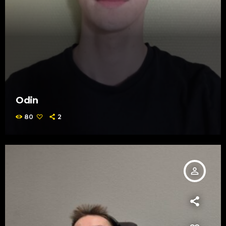
Odin
80
2
person_outline