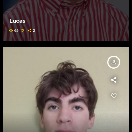
Lucas
65
2
person_outline