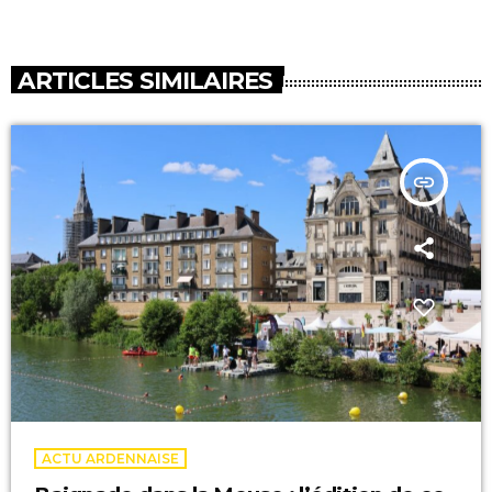
ARTICLES SIMILAIRES
insert_link
ACTU ARDENNAISE