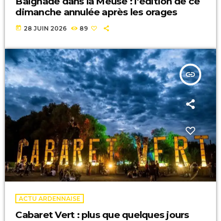
Baignade dans la Meuse : l’édition de ce
dimanche annulée après les orages
today
28 JUIN 2026
89
insert_link
ACTU ARDENNAISE
Cabaret Vert : plus que quelques jours