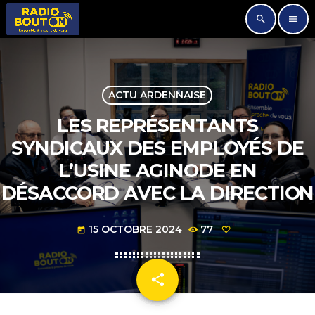
search
menu
ACTU ARDENNAISE
LES REPRÉSENTANTS
SYNDICAUX DES EMPLOYÉS DE
L’USINE AGINODE EN
DÉSACCORD AVEC LA DIRECTION
15 OCTOBRE 2024
77
today
share
email