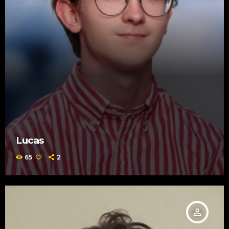
Lucas
65
2
person_outline