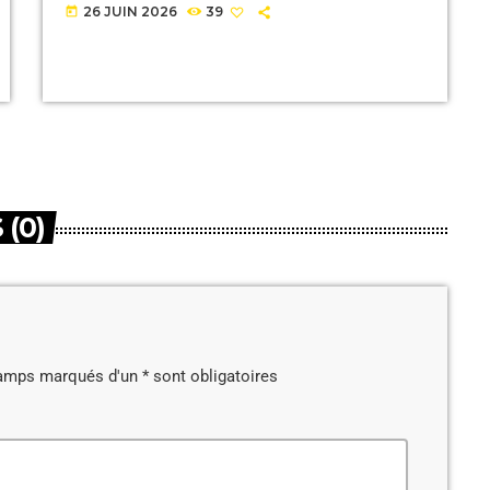
26 JUIN 2026
39
today
(0)
amps marqués d'un * sont obligatoires