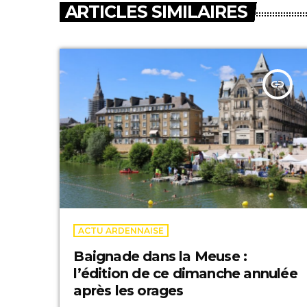
ARTICLES SIMILAIRES
insert_link
ACTU ARDENNAISE
Baignade dans la Meuse :
l’édition de ce dimanche annulée
après les orages