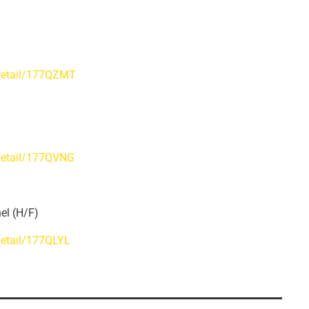
e/detail/177QZMT
/detail/177QVNG
el (H/F)
/detail/177QLYL