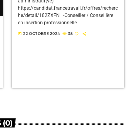
administratif(ve)
https://candidat.francetravail.fr/offres/recherc
he/detail/182ZXFN -Conseiller / Conseillère
en insertion professionnelle
https://candidat.francetravail.fr/offres/recherc
22 OCTOBRE 2024
38
today
he/detail/182YFKF -Vendeur / Vendeuse en
cigarettes électroniques
https://candidat.francetravail.fr/offres/recherc
he/detail/182YCMV
(0)