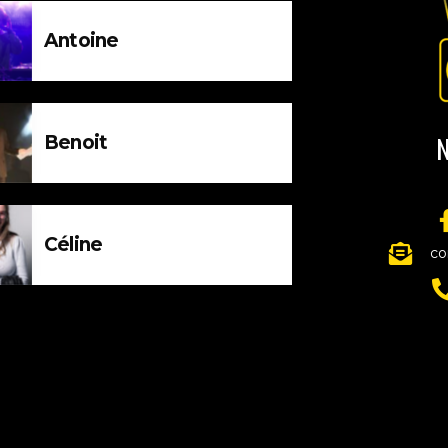
Antoine
N
Benoit
Céline
co