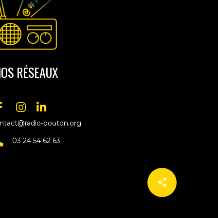
OS RÉSEAUX
ntact@radio-bouton.org
03 24 54 62 63
share
email