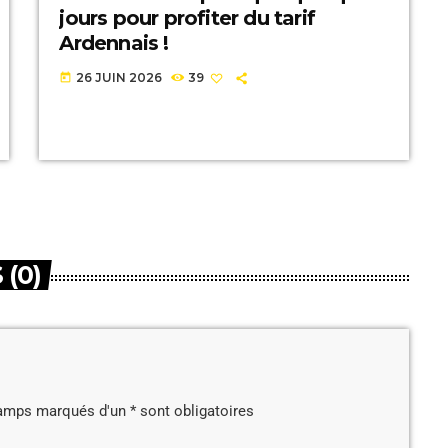
jours pour profiter du tarif
Ardennais !
26 JUIN 2026
39
today
(0)
amps marqués d'un * sont obligatoires