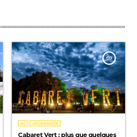
insert_link
ACTU ARDENNAISE
Cabaret Vert : plus que quelques