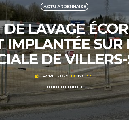
ACTU ARDENNAISE
N DE LAVAGE ÉCO
T IMPLANTÉE SUR 
IALE DE VILLERS-
1 AVRIL 2025
187
today