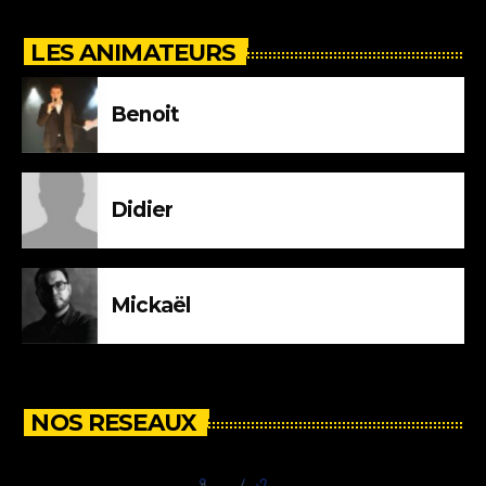
LES ANIMATEURS
Benoit
Didier
Mickaël
NOS RESEAUX