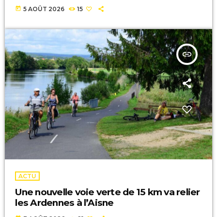
today
5 AOÛT 2026
15
insert_link
ACTU
Une nouvelle voie verte de 15 km va relier
les Ardennes à l’Aisne