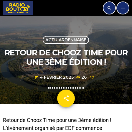
search
menu
ACTU ARDENNAISE
RETOUR DE CHOOZ TIME POUR
UNE 3ÈME ÉDITION !
4 FÉVRIER 2025
26
today
share
email
Retour de Chooz Time pour une 3ème édition !
L’événement organisé par EDF commence