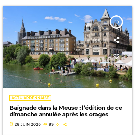
insert_link
ACTU ARDENNAISE
Baignade dans la Meuse : l’édition de ce
dimanche annulée après les orages
today
28 JUIN 2026
89