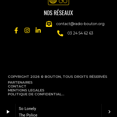
NOS RÉSEAUX
contact@radio-bouton.org
03 24 54 62 63
COPYRIGHT 2026 © BOUTON, TOUS DROITS RÉSERVÉS
PARTENAIRES
CONTACT
MENTIONS LEGALES
POLITIQUE DE CONFIDENTIALITÉ
So Lonely
play_arrow
keyboard_arrow_right
The Police