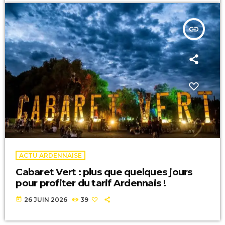
insert_link
ACTU ARDENNAISE
Cabaret Vert : plus que quelques jours
pour profiter du tarif Ardennais !
today
26 JUIN 2026
39