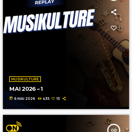
MUSIKULTURE
MAI 2026 – 1
today
6 MAI 2026
435
15
insert_link