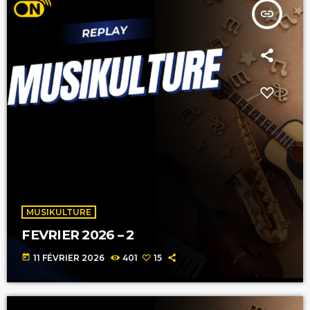
insert_link
MUSIKULTURE
FEVRIER 2026 – 2
today
11 FÉVRIER 2026
401
15