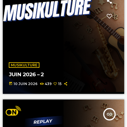
MUSIKULTURE
JUIN 2026 – 2
today
10 JUIN 2026
439
15
insert_link