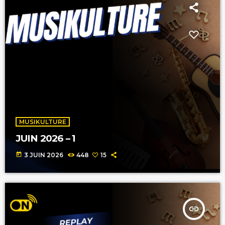
MUSIKULTURE
JUIN 2026 – 1
today
3 JUIN 2026
448
15
insert_link