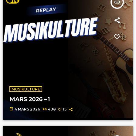
insert_link
MUSIKULTURE
MARS 2026 – 1
today
4 MARS 2026
408
15