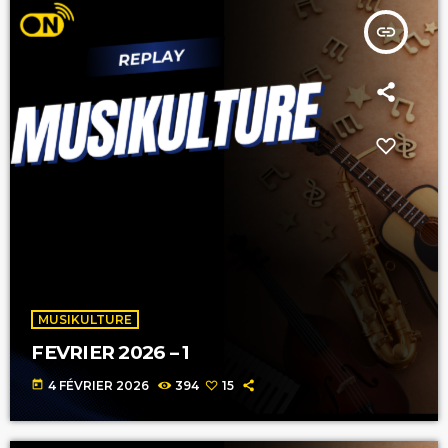
insert_link
MUSIKULTURE
FEVRIER 2026 – 1
today
4 FÉVRIER 2026
394
15