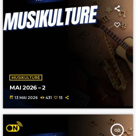
MUSIKULTURE
MAI 2026 – 2
today
13 MAI 2026
431
15
insert_link