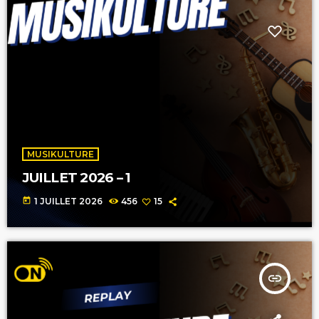
MUSIKULTURE
JUILLET 2026 – 1
today
1 JUILLET 2026
456
15
insert_link