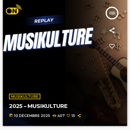
insert_link
MUSIKULTURE
2025 – MUSIKULTURE
today
10 DÉCEMBRE 2025
407
15