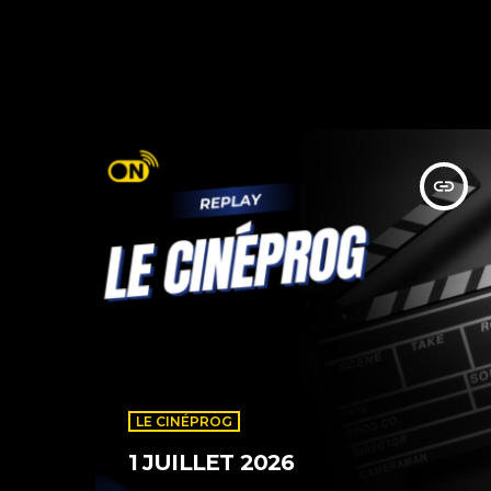
insert_link
LE CINÉPROG
1 JUILLET 2026