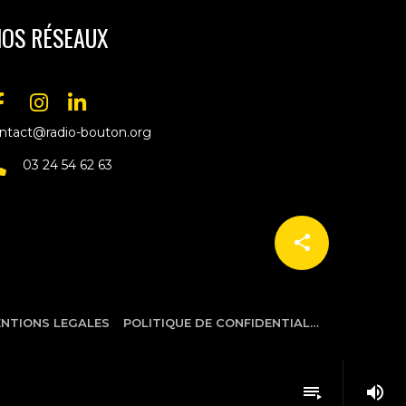
OS RÉSEAUX
ntact@radio-bouton.org
03 24 54 62 63
share
email
29
NTIONS LEGALES
POLITIQUE DE CONFIDENTIALITÉ
volume_up
playlist_play