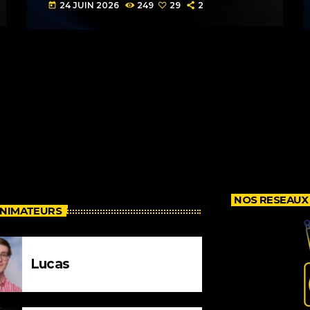
24 JUIN 2026
249
29
2
today
NOS RESEAUX
ANIMATEURS
Lucas