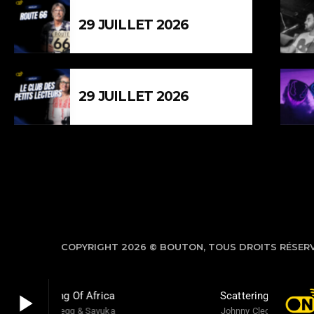
29 JUILLET 2026
29 JUILLET 2026
COPYRIGHT 2026 © BOUTON, TOUS DROITS RÉSER
play_arrow
Scattering Of Africa
Scattering Of Africa
Johnny Clegg & Savuka
Johnny Clegg & Savuka