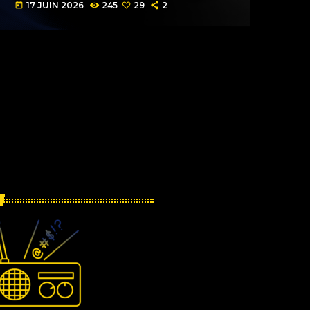
17 JUIN 2026
245
29
2
today