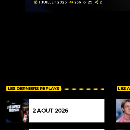
1 JUILLET 2026
256
29
2
today
LES DERNIERS REPLAYS
LES 
2 AOUT 2026