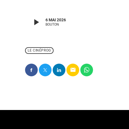
play_arrow
6 MAI 2026
BOUTON
LE CINÉPROG
email