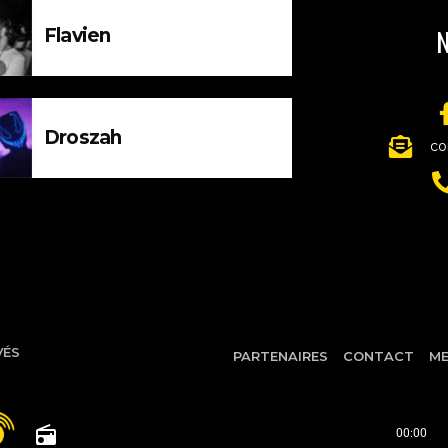
N
Flavien
Droszah
co
VÉS
PARTENAIRES
CONTACT
ME
radio
00:00