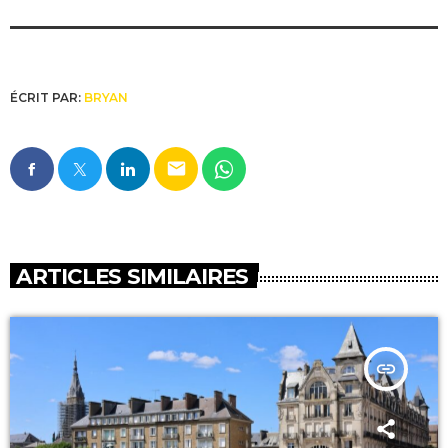
ÉCRIT PAR:
BRYAN
email
ARTICLES SIMILAIRES
insert_link