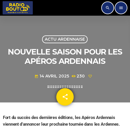
search
menu
ACTU ARDENNAISE
NOUVELLE SAISON POUR LES
APÉROS ARDENNAIS
14 AVRIL 2025
230
today
share
email
Fort du succès des dernières éditions, les Apéros Ardennais
viennent d’annoncer leur prochaine tournée dans les Ardennes.