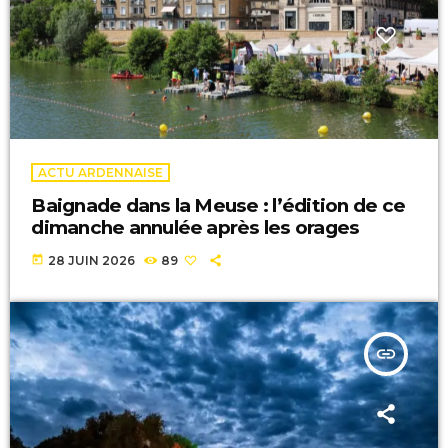
ACTU ARDENNAISE
Baignade dans la Meuse : l’édition de ce
dimanche annulée après les orages
today
28 JUIN 2026
89
insert_link