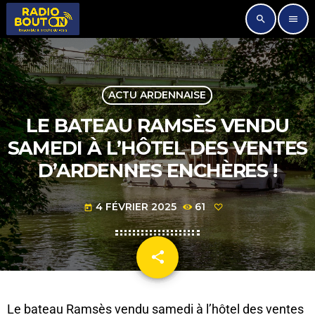
search
menu
ACTU ARDENNAISE
LE BATEAU RAMSÈS VENDU
SAMEDI À L’HÔTEL DES VENTES
D’ARDENNES ENCHÈRES !
4 FÉVRIER 2025
61
today
share
email
Le bateau Ramsès vendu samedi à l’hôtel des ventes