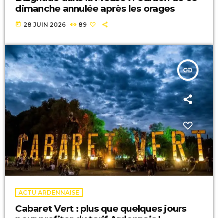
dimanche annulée après les orages
today
28 JUIN 2026
89
insert_link
ACTU ARDENNAISE
Cabaret Vert : plus que quelques jours