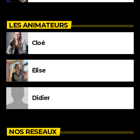
LES ANIMATEURS
Cloé
Élise
Didier
NOS RESEAUX