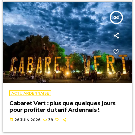
insert_link
ACTU ARDENNAISE
Cabaret Vert : plus que quelques jours
pour profiter du tarif Ardennais !
today
26 JUIN 2026
39