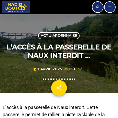
search
menu
ACTU ARDENNAISE
L’ACCÈS À LA PASSERELLE DE
NAUX INTERDIT …
1 AVRIL 2025
150
today
share
email
L’accès à la passerelle de Naux interdit. Cette
passerelle permet de rallier la piste cyclable de la