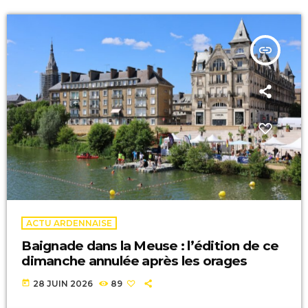
insert_link
ACTU ARDENNAISE
Baignade dans la Meuse : l’édition de ce
dimanche annulée après les orages
today
28 JUIN 2026
89