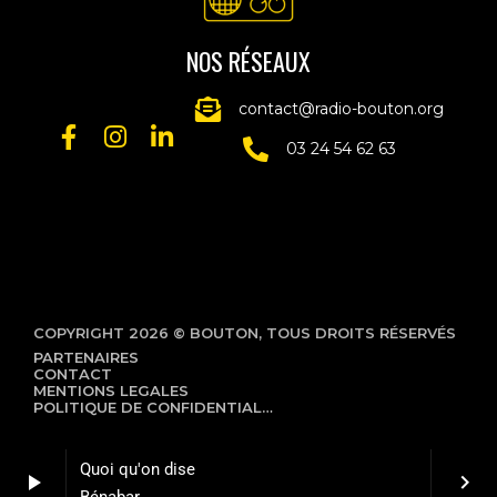
NOS RÉSEAUX
contact@radio-bouton.org
03 24 54 62 63
COPYRIGHT 2026 © BOUTON, TOUS DROITS RÉSERVÉS
PARTENAIRES
CONTACT
MENTIONS LEGALES
POLITIQUE DE CONFIDENTIALITÉ
Quoi qu'on dise
play_arrow
keyboard_arrow_right
Bénabar