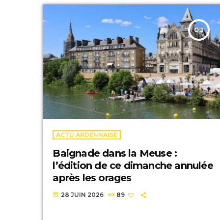
insert_link
ACTU ARDENNAISE
Baignade dans la Meuse :
l’édition de ce dimanche annulée
après les orages
28 JUIN 2026
89
today