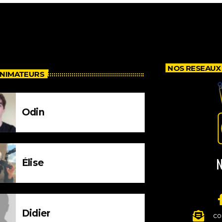
NOS RESEAUX
ANIMATEURS
Odin
N
Élise
Didier
co