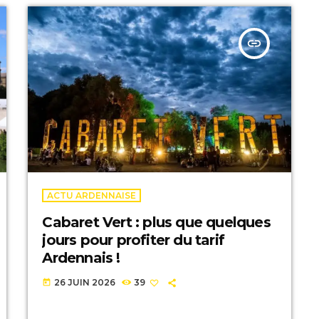
insert_link
ACTU ARDENNAISE
Cabaret Vert : plus que quelques
jours pour profiter du tarif
Ardennais !
26 JUIN 2026
39
today