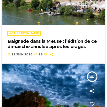
ACTU ARDENNAISE
Baignade dans la Meuse : l’édition de ce
dimanche annulée après les orages
today
28 JUIN 2026
89
insert_link