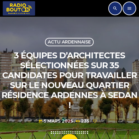
search
menu
ACTU ARDENNAISE
3 ÉQUIPES D’ARCHITECTES
SÉLECTIONNÉES SUR 35
CANDIDATES POUR TRAVAILLER
SUR LE NOUVEAU QUARTIER
RÉSIDENCE ARDENNES À SEDAN
!
5 MARS 2025
235
today