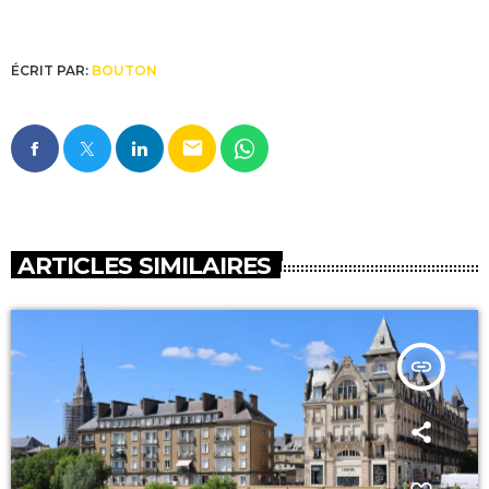
ÉCRIT PAR:
BOUTON
email
ARTICLES SIMILAIRES
insert_link