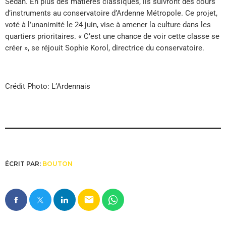
Sedan. En plus des matières classiques, ils suivront des cours
d’instruments au conservatoire d’Ardenne Métropole. Ce projet,
voté à l’unanimité le 24 juin, vise à amener la culture dans les
quartiers prioritaires. « C’est une chance de voir cette classe se
créer », se réjouit Sophie Korol, directrice du conservatoire.
Crédit Photo: L’Ardennais
ÉCRIT PAR:
BOUTON
email