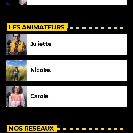
LES ANIMATEURS
Juliette
Nicolas
Carole
NOS RESEAUX