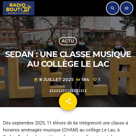
search
menu
ACTU
SEDAN : UNE CLASSE MUSIQUE
AU COLLÈGE LE LAC
8 JUILLET 2025
184
1
today
share
email
1
Dès septembre 2025, 11 élèves de 6e intégreront une classe à
horaires aménagés musique (CHAM) au collège Le Lac, à