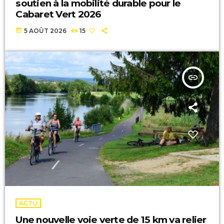
soutien à la mobilité durable pour le
Cabaret Vert 2026
today
5 AOÛT 2026
15
insert_link
ACTU
Une nouvelle voie verte de 15 km va relier