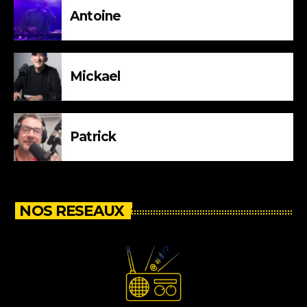
Antoine
Mickael
Patrick
NOS RESEAUX