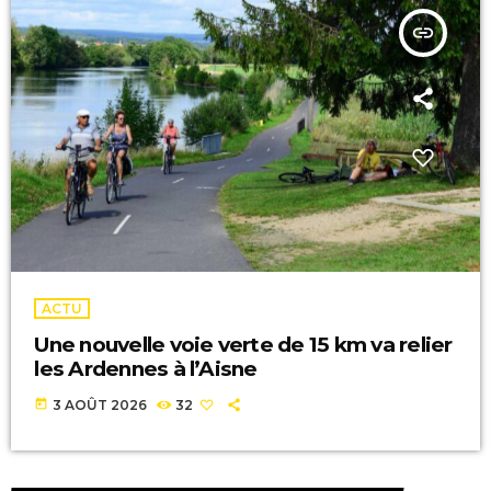
insert_link
ACTU
Une nouvelle voie verte de 15 km va relier
les Ardennes à l’Aisne
today
3 AOÛT 2026
32