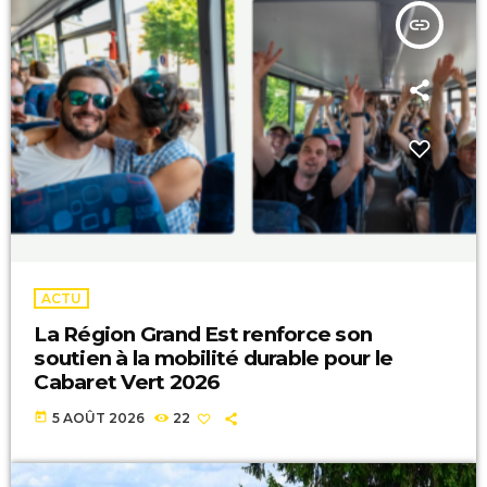
insert_link
ACTU
La Région Grand Est renforce son
soutien à la mobilité durable pour le
Cabaret Vert 2026
today
5 AOÛT 2026
22