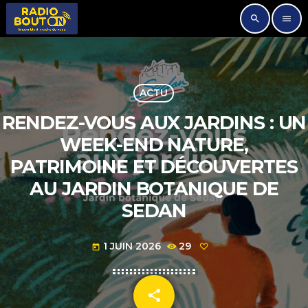
search
menu
ACTU
RENDEZ-VOUS AUX JARDINS : UN
WEEK-END NATURE,
PATRIMOINE ET DÉCOUVERTES
AU JARDIN BOTANIQUE DE
SEDAN
1 JUIN 2026
29
today
share
email