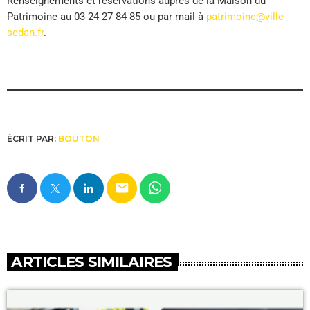
Renseignements et réservations auprès de la Maison du
Patrimoine au 03 24 27 84 85 ou par mail à
patrimoine@ville-
sedan.fr
.
ÉCRIT PAR:
BOUTON
email
ARTICLES SIMILAIRES