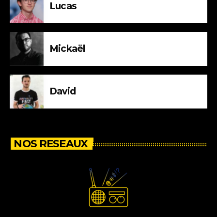
Lucas
Mickaël
David
NOS RESEAUX