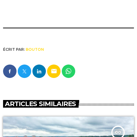
ÉCRIT PAR:
BOUTON
email
ARTICLES SIMILAIRES
insert_link