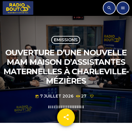
search
menu
EMISSIONS
OUVERTURE D’UNE NOUVELLE
MAM MAISON D’ASSISTANTES
MATERNELLES À CHARLEVILLE-
MÉZIÈRES
7 JUILLET 2026
27
today
share
email