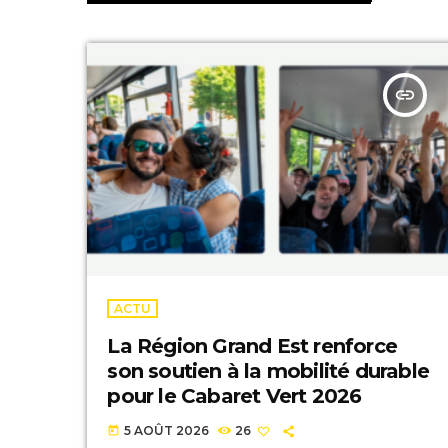
insert_link
ACTU
La Région Grand Est renforce
son soutien à la mobilité durable
pour le Cabaret Vert 2026
5 AOÛT 2026
26
today