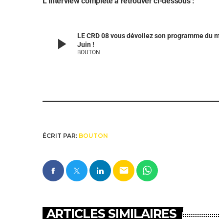
L’interview complète à retrouver ci-dessous :
LE CRD 08 vous dévoilez son programme du m
play_arrow
Juin !
BOUTON
ÉCRIT PAR:
BOUTON
email
ARTICLES SIMILAIRES