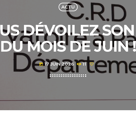
ACTU
OUS DÉVOILEZ S
DU MOIS DE JUIN 
17 JUIN 2026
11
today