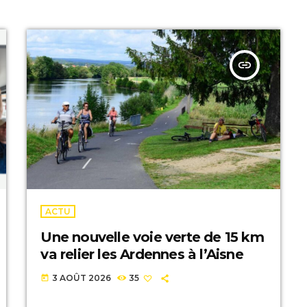
insert_link
ACTU
Une nouvelle voie verte de 15 km
va relier les Ardennes à l’Aisne
3 AOÛT 2026
35
today