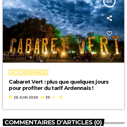
insert_link
ACTU ARDENNAISE
Cabaret Vert : plus que quelques jours
pour profiter du tarif Ardennais !
today
26 JUIN 2026
39
COMMENTAIRES D’ARTICLES (0)