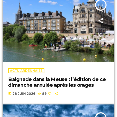
insert_link
ACTU ARDENNAISE
Baignade dans la Meuse : l’édition de ce
dimanche annulée après les orages
today
28 JUIN 2026
89