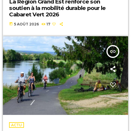
La Région Grand Est renforce son
soutien à la mobilité durable pour le
Cabaret Vert 2026
today
5 AOÛT 2026
17
insert_link
ACTU