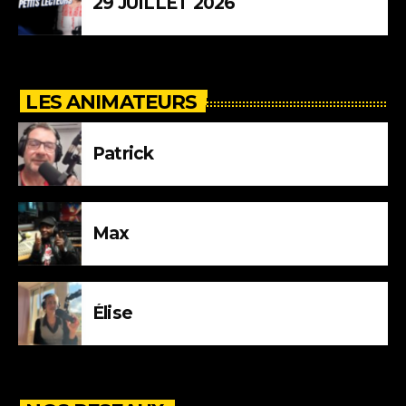
29 JUILLET 2026
LES ANIMATEURS
Patrick
Max
Élise