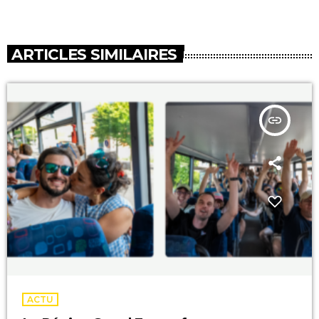
ARTICLES SIMILAIRES
insert_link
ACTU