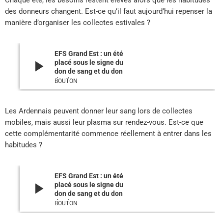
Chaque été, les besoins restent élevés alors que les habitudes
des donneurs changent. Est-ce qu’il faut aujourd’hui repenser la
manière d’organiser les collectes estivales ?
EFS Grand Est : un été
play_arrow
placé sous le signe du
don de sang et du don
de plasma
BOUTON
Les Ardennais peuvent donner leur sang lors de collectes
mobiles, mais aussi leur plasma sur rendez-vous. Est-ce que
cette complémentarité commence réellement à entrer dans les
habitudes ?
EFS Grand Est : un été
play_arrow
placé sous le signe du
don de sang et du don
de plasma
BOUTON