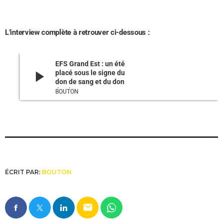
L’interview complète à retrouver ci-dessous :
EFS Grand Est : un été
play_arrow
placé sous le signe du
don de sang et du don
de plasma
BOUTON
ÉCRIT PAR:
BOUTON
email