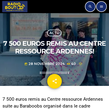
search
menu
ACTU
7 500 EUROS REMIS AU CENTRE
RESSOURCE ARDENNES!
28 NOVEMBRE 2024
40
today
share
email
7 500 euros remis au Centre ressource Ardennes
suite au Baraboobs organisé dans le cadre