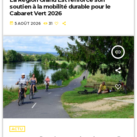
soutien à la mobilité durable pour le
Cabaret Vert 2026
today
5 AOÛT 2026
31
insert_link
ACTU