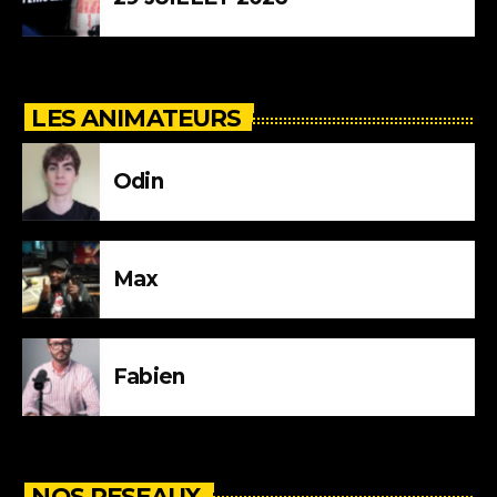
LES ANIMATEURS
Odin
Max
Fabien
NOS RESEAUX